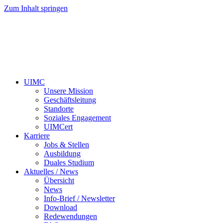
Zum Inhalt springen
UIMC
Unsere Mission
Geschäftsleitung
Standorte
Soziales Engagement
UIMCert
Karriere
Jobs & Stellen
Ausbildung
Duales Studium
Aktuelles / News
Übersicht
News
Info-Brief / Newsletter
Download
Redewendungen
FAQ
Kontakt
UIMC
Unsere Mission
Geschäftsleitung